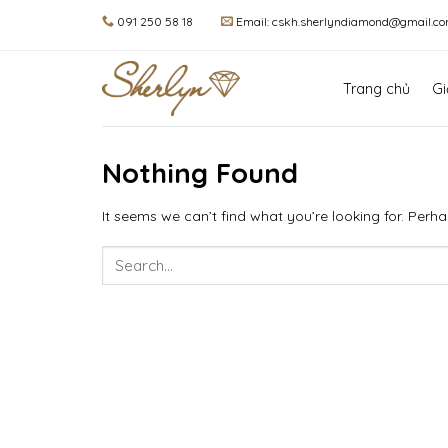
Skip
091 250 58 18
Email: cskh.sherlyndiamond@gmail.c
to
content
Trang chủ
Gi
Nothing Found
It seems we can’t find what you’re looking for. Perh