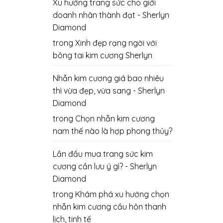
Xu hướng trang sức cho giới
doanh nhân thành đạt - Sherlyn
Diamond
trong
Xinh đẹp rạng ngời với
bông tai kim cương Sherlyn
Nhẫn kim cương giá bao nhiêu
thì vừa đẹp, vừa sang - Sherlyn
Diamond
trong
Chọn nhẫn kim cương
nam thế nào là hợp phong thủy?
Lần đầu mua trang sức kim
cương cần lưu ý gì? - Sherlyn
Diamond
trong
Khám phá xu hướng chọn
nhẫn kim cương cầu hôn thanh
lịch, tinh tế