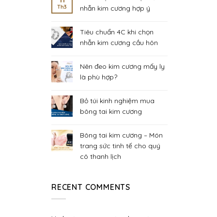
Th3
nhẫn kim cương hợp ý
Tiêu chuẩn 4C khi chọn
nhẫn kim cương cầu hôn
Nên đeo kim cương mấy ly
là phù hợp?
Bỏ túi kinh nghiệm mua
bông tai kim cương
Bông tai kim cương – Món
trang sức tinh tế cho quý
cô thanh lịch
RECENT COMMENTS