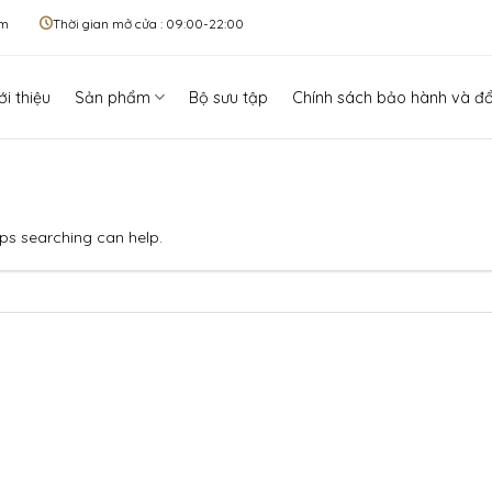
om
Thời gian mở cửa : 09:00-22:00
ới thiệu
Sản phẩm
Bộ sưu tập
Chính sách bảo hành và đổ
aps searching can help.