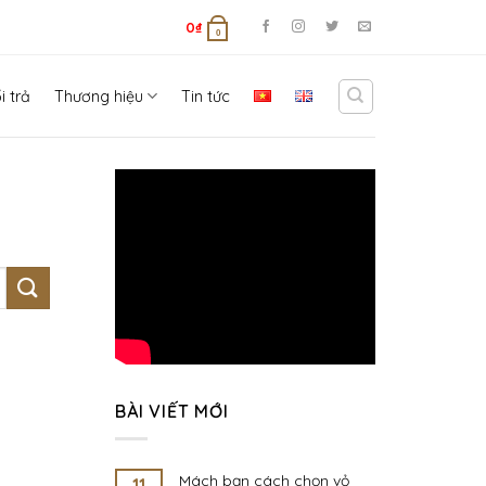
0
₫
0
i trả
Thương hiệu
Tin tức
BÀI VIẾT MỚI
Mách bạn cách chọn vỏ
11