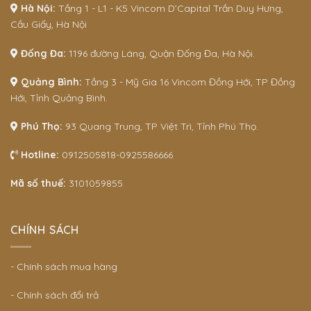
Hà Nội:
Tầng 1 - L1 - K5 Vincom D’Capital Trần Duy Hưng,
Cầu Giấy, Hà Nội
Đống Đa:
1196 đường Láng, Quận Đống Đa, Hà Nội.
Quảng Bình:
Tầng 3 - Mỹ Gia 16 Vincom Đồng Hới, TP Đồng
Hới, Tỉnh Quảng Bình.
Phú Thọ:
93 Quang Trung, TP Việt Trì, Tỉnh Phú Thọ.
Hotline:
0912505818-0925586666
Mã số thuế:
3101059855
CHÍNH SÁCH
- Chính sách mua hàng
- Chính sách đổi trả