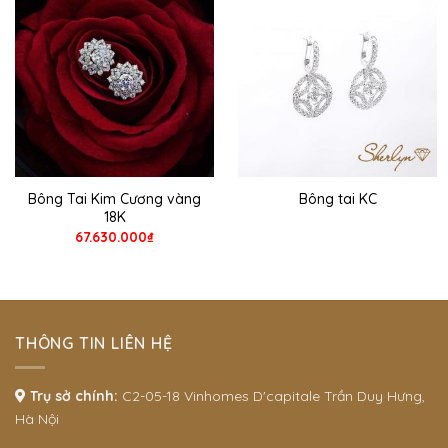
Bông Tai Kim Cương vàng
Bông tai KC
18K
67.630.000
₫
THÔNG TIN LIÊN HỆ
Trụ sở chính:
C2-05-18 Vinhomes D'capitale Trần Duy Hưng,
Hà Nội