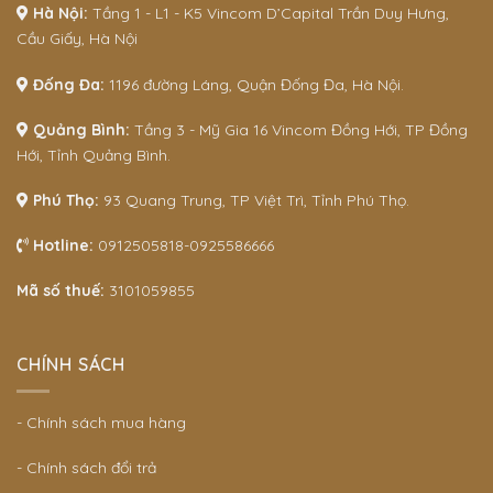
Hà Nội:
Tầng 1 - L1 - K5 Vincom D’Capital Trần Duy Hưng,
Cầu Giấy, Hà Nội
Đống Đa:
1196 đường Láng, Quận Đống Đa, Hà Nội.
Quảng Bình:
Tầng 3 - Mỹ Gia 16 Vincom Đồng Hới, TP Đồng
Hới, Tỉnh Quảng Bình.
Phú Thọ:
93 Quang Trung, TP Việt Trì, Tỉnh Phú Thọ.
Hotline:
0912505818-0925586666
Mã số thuế:
3101059855
CHÍNH SÁCH
- Chính sách mua hàng
- Chính sách đổi trả