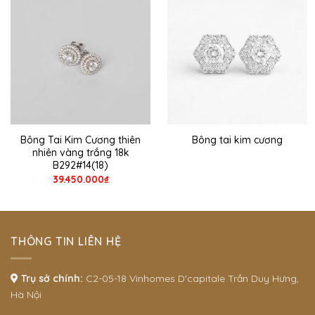
Bông Tai Kim Cương thiên
Bông tai kim cương
nhiên vàng trắng 18k
B292#14(18)
39.450.000
₫
THÔNG TIN LIÊN HỆ
Trụ sở chính:
C2-05-18 Vinhomes D'capitale Trần Duy Hưng,
Hà Nội