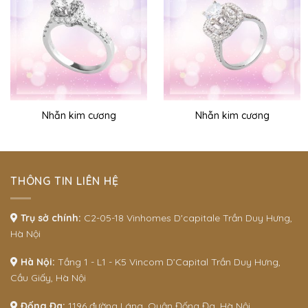
Nhẫn kim cương
Nhẫn kim cương
THÔNG TIN LIÊN HỆ
Trụ sở chính:
C2-05-18 Vinhomes D'capitale Trần Duy Hưng,
Hà Nội
Hà Nội:
Tầng 1 - L1 - K5 Vincom D’Capital Trần Duy Hưng,
Cầu Giấy, Hà Nội
Đống Đa:
1196 đường Láng, Quận Đống Đa, Hà Nội.